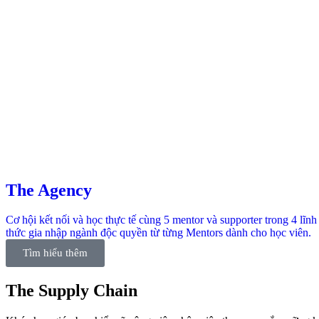
The Agency
Cơ hội kết nối và học thực tế cùng 5 mentor và supporter trong 4 lĩ
thức gia nhập ngành độc quyền từ từng Mentors dành cho học viên.
Tìm hiểu thêm
The Supply Chain