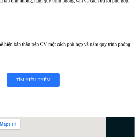
ài tập tình huống, nắm quy trình phỏng vấn và cách trả lời phù hợp.
 thể hiện bản thân trên CV một cách phù hợp và nắm quy trình phỏng
TÌM HIỂU THÊM