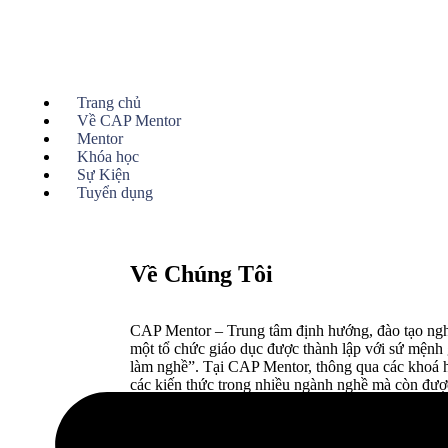
Trang chủ
Về CAP Mentor
Mentor
Khóa học
Sự Kiện
Tuyển dụng
Về Chúng Tôi
CAP Mentor – Trung tâm định hướng, đào tạo nghề
một tổ chức giáo dục được thành lập với sứ mệnh 
làm nghề”. Tại CAP Mentor, thông qua các khoá h
các kiến thức trong nhiều ngành nghề mà còn đư
chân thật từ các anh chị Mentor giàu kinh nghiệm.