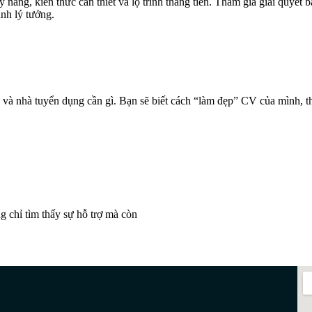
ăng, kiến thức cần thiết và lộ trình thăng tiến. Tham gia giải quyết b
nh lý tưởng.
ì, và nhà tuyển dụng cần gì. Bạn sẽ biết cách “làm đẹp” CV của mình,
 chỉ tìm thấy sự hỗ trợ mà còn