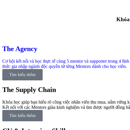
Khóa
The Agency
Cơ hội kết nối và học thực tế cùng 5 mentor và supporter trong 4 lĩ
thức gia nhập ngành độc quyền từ từng Mentors dành cho học viên.
Tìm hiểu thêm
The Supply Chain
Khóa học giúp bạn hiểu rõ công việc nhân viên thu mua, nắm vững kỹ n
Kết nối với các Mentors giàu kinh nghiệm và tìm được người đồng hà
Tìm hiểu thêm